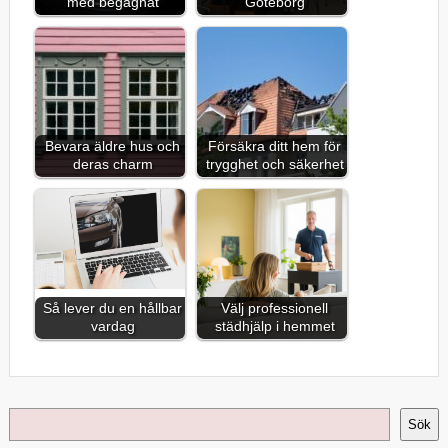
med begagnat
Göteborg
Bevara äldre hus och
Försäkra ditt hem för
deras charm
trygghet och säkerhet
Så lever du en hållbar
Välj professionell
vardag
städhjälp i hemmet
Sök
Sök