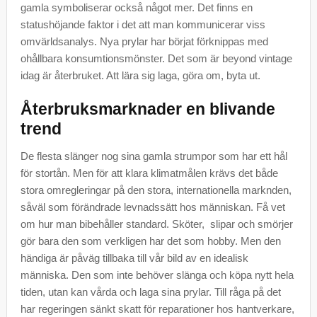
gamla symboliserar också något mer. Det finns en
statushöjande faktor i det att man kommunicerar viss
omvärldsanalys. Nya prylar har börjat förknippas med
ohållbara konsumtionsmönster. Det som är beyond vintage
idag är återbruket. Att lära sig laga, göra om, byta ut.
Återbruksmarknader en blivande
trend
De flesta slänger nog sina gamla strumpor som har ett hål
för stortån. Men för att klara klimatmålen krävs det både
stora omregleringar på den stora, internationella marknden,
såväl som förändrade levnadssätt hos människan. Få vet
om hur man bibehåller standard. Sköter, slipar och smörjer
gör bara den som verkligen har det som hobby. Men den
händiga är påväg tillbaka till vår bild av en idealisk
människa. Den som inte behöver slänga och köpa nytt hela
tiden, utan kan vårda och laga sina prylar. Till råga på det
har regeringen sänkt skatt för reparationer hos hantverkare,