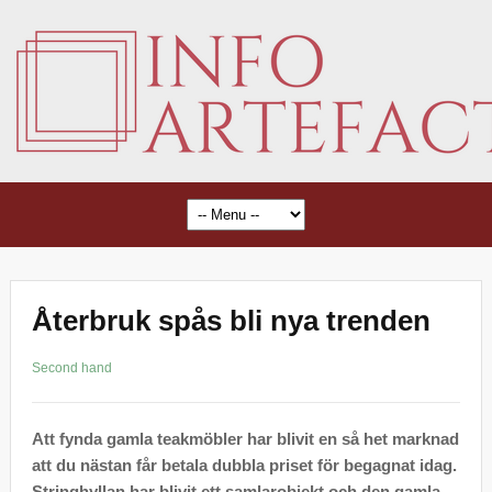
Återbruk spås bli nya trenden
Second hand
Att fynda gamla teakmöbler har blivit en så het marknad
att du nästan får betala dubbla priset för begagnat idag.
Stringhyllan har blivit ett samlarobjekt och den gamla