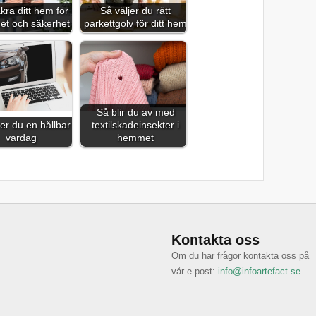
kra ditt hem för
Så väljer du rätt
het och säkerhet
parkettgolv för ditt hem
Så blir du av med
er du en hållbar
textilskadeinsekter i
vardag
hemmet
Kontakta oss
Om du har frågor kontakta oss på
vår e-post:
info@infoartefact.se