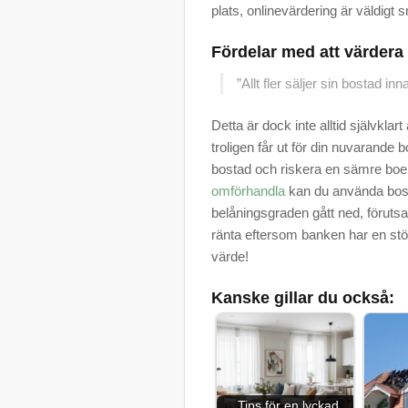
plats, onlinevärdering är väldigt s
Fördelar med att värdera
”Allt fler säljer sin bostad i
Detta är dock inte alltid självkla
troligen får ut för din nuvarande b
bostad och riskera en sämre boe
omförhandla
kan du använda bosta
belåningsgraden gått ned, förutsa
ränta eftersom banken har en störr
värde!
Kanske gillar du också:
Tips för en lyckad