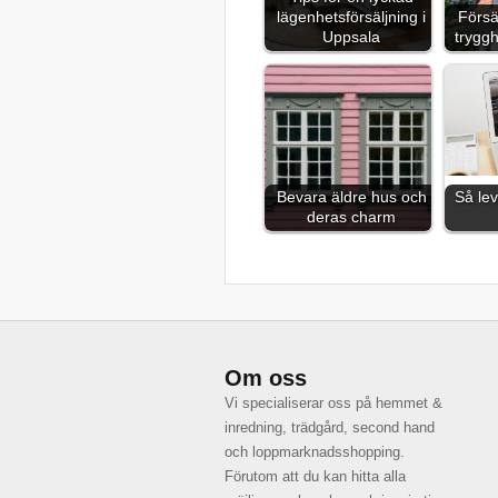
lägenhetsförsäljning i
Försä
Uppsala
trygg
Bevara äldre hus och
Så lev
deras charm
Om oss
Vi specialiserar oss på hemmet &
inredning, trädgård, second hand
och loppmarknadsshopping.
Förutom att du kan hitta alla