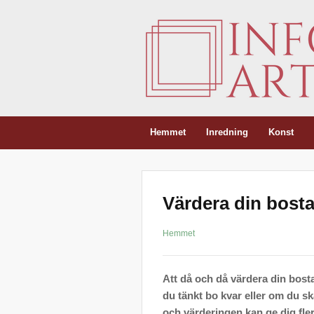
Hemmet
Inredning
Konst
Värdera din bosta
Hemmet
Att då och då värdera din bost
du tänkt bo kvar eller om du ska
och värderingen kan ge dig fler