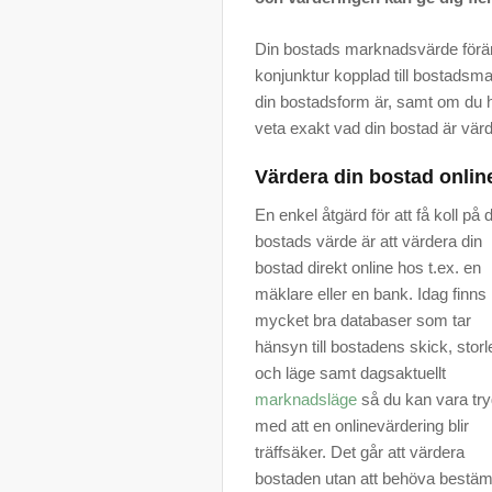
Din bostads marknadsvärde föränd
konjunktur kopplad till bostadsm
din bostadsform är, samt om du ha
veta exakt vad din bostad är värd 
Värdera din bostad onlin
En enkel åtgärd för att få koll på d
bostads värde är att värdera din
bostad direkt online hos t.ex. en
mäklare eller en bank. Idag finns
mycket bra databaser som tar
hänsyn till bostadens skick, storl
och läge samt dagsaktuellt
marknadsläge
så du kan vara tr
med att en onlinevärdering blir
träffsäker. Det går att värdera
bostaden utan att behöva bestä