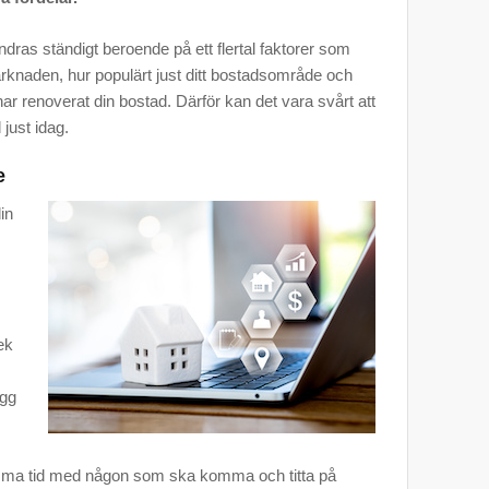
ras ständigt beroende på ett flertal faktorer som
arknaden, hur populärt just ditt bostadsområde och
r renoverat din bostad. Därför kan det vara svårt att
just idag.
e
in
ek
ygg
mma tid med någon som ska komma och titta på