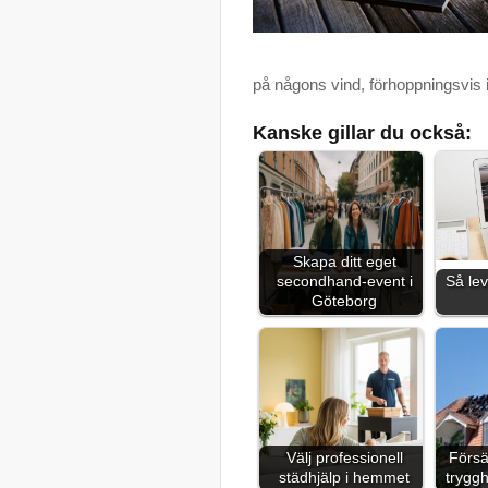
på någons vind, förhoppningsvis 
Kanske gillar du också:
Skapa ditt eget
secondhand-event i
Så lev
Göteborg
Välj professionell
Försä
städhjälp i hemmet
trygg