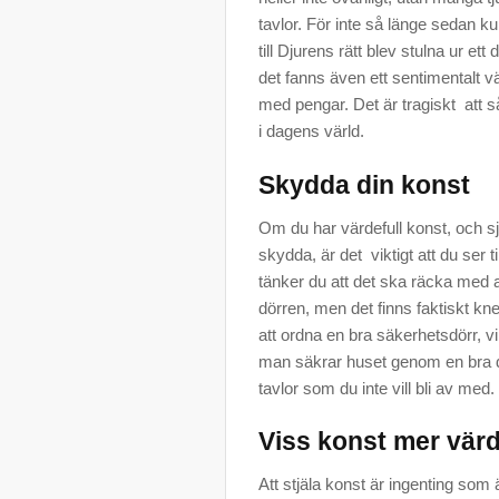
tavlor. För inte så länge sedan k
till Djurens rätt blev stulna ur e
det fanns även ett sentimentalt vär
med pengar. Det är tragiskt att 
i dagens värld.
Skydda din konst
Om du har värdefull konst, och sj
skydda, är det viktigt att du ser t
tänker du att det ska räcka med a
dörren, men det finns faktiskt kn
att ordna en bra säkerhetsdörr, v
man säkrar huset genom en bra dörr
tavlor som du inte vill bli av med.
Viss konst mer värd
Att stjäla konst är ingenting som ä