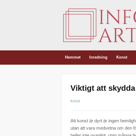
Hemmet
Inredning
Konst
Viktigt att skydda
Konst
Att konst är dyrt är ingen hemli
utan att vara medvetna om den fö
heller inte ovanligt, utan många tju