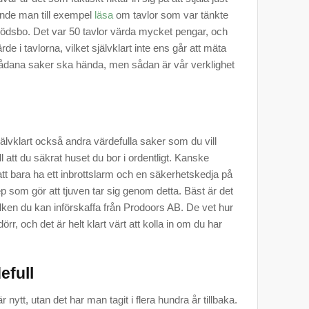
unde man till exempel
läsa
om tavlor som var tänkte
tt dödsbo. Det var 50 tavlor värda mycket pengar, och
de i tavlorna, vilket självklart inte ens går att mäta
sådana saker ska hända, men sådan är vår verklighet
älvklart också andra värdefulla saker som du vill
ill att du säkrat huset du bor i ordentligt. Kanske
tt bara ha ett inbrottslarm och en säkerhetskedja på
ep som gör att tjuven tar sig genom detta. Bäst är det
ilken du kan införskaffa från Prodoors AB. De vet hur
, och det är helt klart värt att kolla in om du har
efull
r nytt, utan det har man tagit i flera hundra år tillbaka.