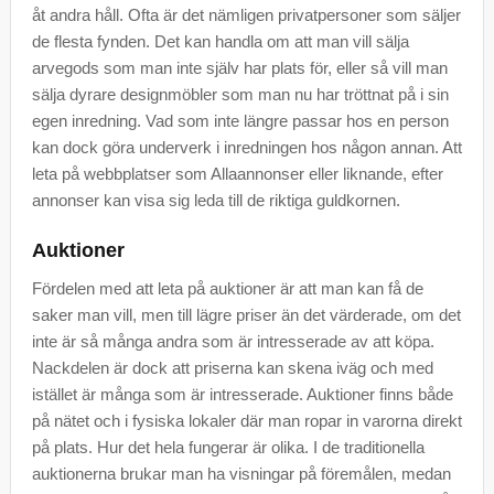
åt andra håll. Ofta är det nämligen privatpersoner som säljer
de flesta fynden. Det kan handla om att man vill sälja
arvegods som man inte själv har plats för, eller så vill man
sälja dyrare designmöbler som man nu har tröttnat på i sin
egen inredning. Vad som inte längre passar hos en person
kan dock göra underverk i inredningen hos någon annan. Att
leta på webbplatser som Allaannonser eller liknande, efter
annonser kan visa sig leda till de riktiga guldkornen.
Auktioner
Fördelen med att leta på auktioner är att man kan få de
saker man vill, men till lägre priser än det värderade, om det
inte är så många andra som är intresserade av att köpa.
Nackdelen är dock att priserna kan skena iväg och med
istället är många som är intresserade. Auktioner finns både
på nätet och i fysiska lokaler där man ropar in varorna direkt
på plats. Hur det hela fungerar är olika. I de traditionella
auktionerna brukar man ha visningar på föremålen, medan