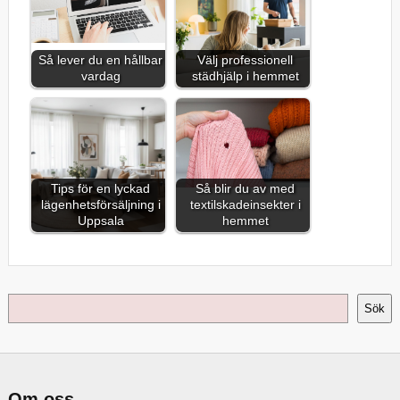
Så lever du en hållbar
Välj professionell
vardag
städhjälp i hemmet
Tips för en lyckad
Så blir du av med
lägenhetsförsäljning i
textilskadeinsekter i
Uppsala
hemmet
Sök
Sök
Om oss