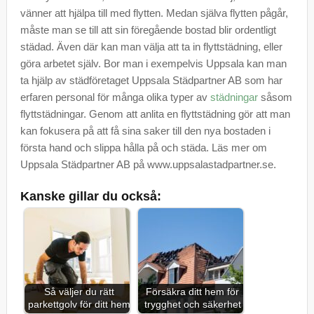
vänner att hjälpa till med flytten. Medan själva flytten pågår,
måste man se till att sin föregående bostad blir ordentligt
städad. Även där kan man välja att ta in flyttstädning, eller
göra arbetet själv. Bor man i exempelvis Uppsala kan man
ta hjälp av städföretaget Uppsala Städpartner AB som har
erfaren personal för många olika typer av
städningar
såsom
flyttstädningar. Genom att anlita en flyttstädning gör att man
kan fokusera på att få sina saker till den nya bostaden i
första hand och slippa hålla på och städa. Läs mer om
Uppsala Städpartner AB på www.uppsalastadpartner.se.
Kanske gillar du också:
Så väljer du rätt
Försäkra ditt hem för
parkettgolv för ditt hem
trygghet och säkerhet