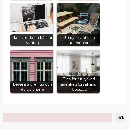
Så lever du en hållbar
Ge nytt liv åt dina
vardag
utemöbler
Tips för en lyckad
Bevara äldre hus och
lägenhetsförsäljning i
deras charm
Uppsala
Sök
Sök