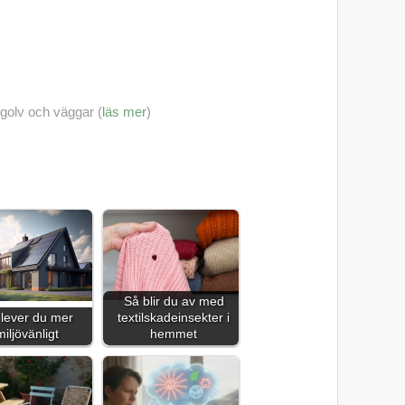
golv och väggar (
läs mer
)
Så blir du av med
lever du mer
textilskadeinsekter i
miljövänligt
hemmet