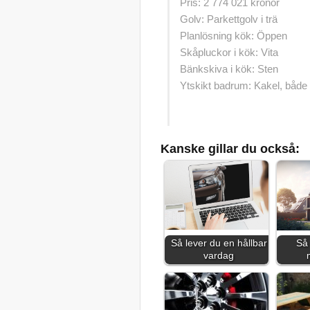
Pris: 2 774 021 kronor
Golv: Parkettgolv i trä
Planlösning kök: Öppen
Skåpluckor i kök: Vita
Bänkskiva i kök: Sten
Ytskikt badrum: Kakel, både 
Kanske gillar du också:
Så lever du en hållbar
Så 
vardag