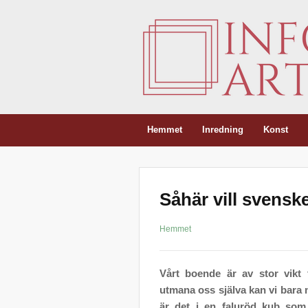
Hemmet
Inredning
Konst
Såhär vill svensk
Hemmet
Vårt boende är av stor vikt 
utmana oss själva kan vi bara m
är det i en faluröd kub som v