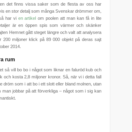
men det finns vissa saker som de flesta av oss har
is en stor detalj som många Svenskar drömmer om,
så har vi
en artikel
om poolen att man kan få in lite
etaljer är en öppen spis som värmer och skänker
ten Hemnet gått steget längre och valt att analysera
 200 miljoner klick på 89 000 objekt på deras sajt
ktober 2014.
ra rum
så vill bo bo i något som liknar en faluröd kub och
ch kosta 2,8 miljoner kronor. Så, när vi i detta fall
 dröm som i att bo i ett slott eller bland molnen, utan
man jobbar på att förverkliga – något som i sig kan
antiskt.