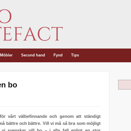
Möbler
Second hand
Fynd
Tips
en bo
Sök
för vårt välbefinnande och genom att ständigt
å bättre och bättre. Vill vi må så bra som möjligt
i svenskar vill bo – i alla fall enligt en stor