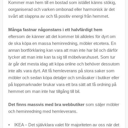
Kommer man hem till en bostad som istället känns stökig,
oorganiserad och varken ombonad eller harmonisk är det
svårt att slappna av och få positiv energi från hemmet.
Många fastnar någonstans i ett halvfärdigt hem
eftersom de känner att det kommer bli alldeles för dyrt om
de ska köpa en massa heminredning, möbler etcetera. En
annan bortförklaring kan vara att man inte har bil och därför
tycker att man inte kan ta sig till möbelvaruhuset. Som tur
är går det mesta idag att köpa online och behöver dessutom
inte alls vara dyrt. Att få hemleverans på stora saker som
möbler och sedan köpa detaljer och småsaker i butiker eller
på loppmarknader brukar vara ett bra sätt att få ordning på
hemmet om man inte har tillgång till bil.
Det finns massvis med bra webbutiker
som säljer möbler
och heminredning med hemleverans.
• IKEA – Det självklara valet för majoriteten av oss när det