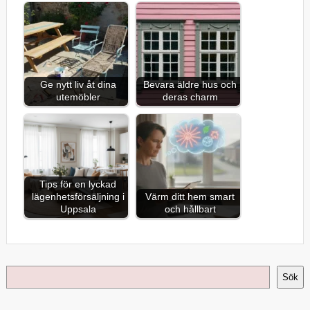
Ge nytt liv åt dina
Bevara äldre hus och
utemöbler
deras charm
Tips för en lyckad
lägenhetsförsäljning i
Värm ditt hem smart
Uppsala
och hållbart
Sök
Sök