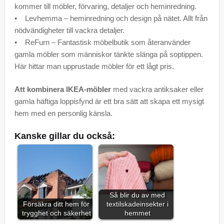
kommer till möbler, förvaring, detaljer och heminredning.
• Levhemma – heminredning och design på nätet. Allt från
nödvändigheter till vackra detaljer.
• ReFurn – Fantastisk möbelbutik som återanvänder
gamla möbler som människor tänkte slänga på soptippen.
Här hittar man upprustade möbler för ett lågt pris.
Att kombinera IKEA-möbler
med vackra antiksaker eller
gamla häftiga loppisfynd är ett bra sätt att skapa ett mysigt
hem med en personlig känsla.
Kanske gillar du också:
Så blir du av med
Försäkra ditt hem för
textilskadeinsekter i
trygghet och säkerhet
hemmet