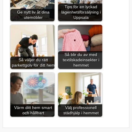
Tips för en lyckad
Ge nytt liv åt dina
lägenhetsförsäljning i
utemöbler
Uppsala
Så blir du av med
Så väljer du rätt
textilskadeinsekter i
parkettgolv för ditt hem
hemmet
Värm ditt hem smart
Välj professionell
och hållbart
städhjälp i hemmet