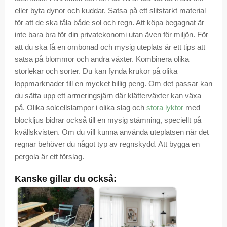
eller byta dynor och kuddar. Satsa på ett slitstarkt material
för att de ska tåla både sol och regn. Att köpa begagnat är
inte bara bra för din privatekonomi utan även för miljön. För
att du ska få en ombonad och mysig uteplats är ett tips att
satsa på blommor och andra växter. Kombinera olika
storlekar och sorter. Du kan fynda krukor på olika
loppmarknader till en mycket billig peng. Om det passar kan
du sätta upp ett armeringsjärn där klätterväxter kan växa
på. Olika solcellslampor i olika slag och
stora lyktor
med
blockljus bidrar också till en mysig stämning, speciellt på
kvällskvisten. Om du vill kunna använda uteplatsen när det
regnar behöver du något typ av regnskydd. Att bygga en
pergola är ett förslag.
Kanske gillar du också: