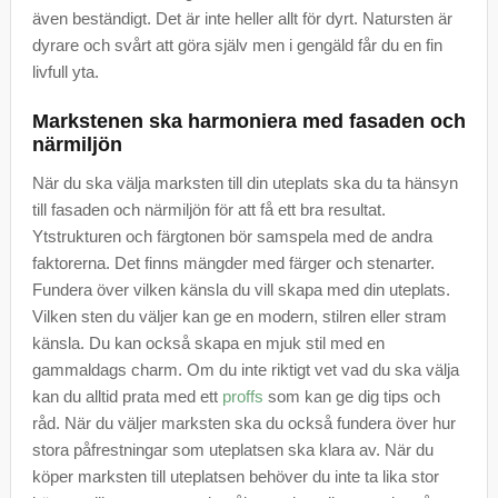
även beständigt. Det är inte heller allt för dyrt. Natursten är
dyrare och svårt att göra själv men i gengäld får du en fin
livfull yta.
Markstenen ska harmoniera med fasaden och
närmiljön
När du ska välja marksten till din uteplats ska du ta hänsyn
till fasaden och närmiljön för att få ett bra resultat.
Ytstrukturen och färgtonen bör samspela med de andra
faktorerna. Det finns mängder med färger och stenarter.
Fundera över vilken känsla du vill skapa med din uteplats.
Vilken sten du väljer kan ge en modern, stilren eller stram
känsla. Du kan också skapa en mjuk stil med en
gammaldags charm. Om du inte riktigt vet vad du ska välja
kan du alltid prata med ett
proffs
som kan ge dig tips och
råd. När du väljer marksten ska du också fundera över hur
stora påfrestningar som uteplatsen ska klara av. När du
köper marksten till uteplatsen behöver du inte ta lika stor