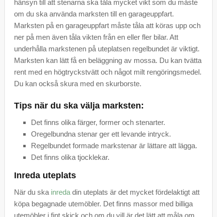
hänsyn till att stenarna ska tåla mycket vikt som du måste
om du ska använda marksten till en garageuppfart.
Marksten på en garageuppfart måste tåla att köras upp och
ner på men även tåla vikten från en eller fler bilar. Att
underhålla markstenen på uteplatsen regelbundet är viktigt.
Marksten kan lätt få en beläggning av mossa. Du kan tvätta
rent med en högtryckstvätt och något milt rengöringsmedel.
Du kan också skura med en skurborste.
Tips när du ska välja marksten:
Det finns olika färger, former och stenarter.
Oregelbundna stenar ger ett levande intryck.
Regelbundet formade markstenar är lättare att lägga.
Det finns olika tjocklekar.
Inreda uteplats
När du ska
inreda
din uteplats är det mycket fördelaktigt att
köpa begagnade utemöbler. Det finns massor med billiga
utemöbler i fint skick och om du vill är det lätt att måla om