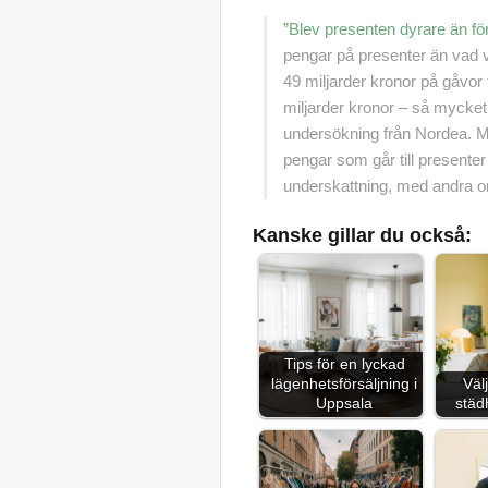
”Blev presenten dyrare än fö
pengar på presenter än vad v
49 miljarder kronor på gåvor 
miljarder kronor – så mycket 
undersökning från Nordea. M
pengar som går till presenter 
underskattning, med andra or
Kanske gillar du också:
Tips för en lyckad
lägenhetsförsäljning i
Väl
Uppsala
städ