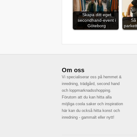
Skapa ditt eget
secondhand-event i
Så 
Göteborg
parkett
Om oss
Vi specialiserar oss på hemmet &
inredning, trädgård, second hand
och loppmarknadsshopping.
Förutom att du kan hitta alla
möjliga coola saker och inspiration
här kan du också hitta konst och
inredning - gammalt eller nytt!