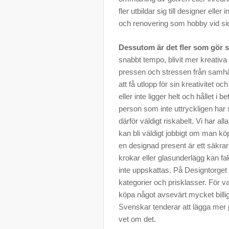
fler utbildar sig till designer eller
och renovering som hobby vid sida
Dessutom är det fler som gör s
snabbt tempo, blivit mer kreativa
pressen och stressen från samhäl
att få utlopp för sin kreativitet 
eller inte ligger helt och hållet i 
person som inte uttryckligen har s
därför väldigt riskabelt. Vi har all
kan bli väldigt jobbigt om man köpe
en designad present är ett säkrar
krokar eller glasunderlägg kan f
inte uppskattas. På Designtorget f
kategorier och prisklasser. För v
köpa något avsevärt mycket bil
Svenskar tenderar att lägga mer p
vet om det.