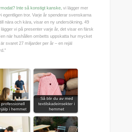
rmodat? Inte så konstigt kanske,
vi lägger mer
i egentligen tror. Varje år spenderar svenskarna
till nära och kära, visar en ny undersökning. 49
lägger vi på presenter varje år, det visar en färsk
en när hushållen ombetts uppskatta hur mycket
är svaret 27 miljarder per år – en rejäl
d.”
Så blir du av med
j professionell
textilskadeinsekter i
hjälp i hemmet
hemmet