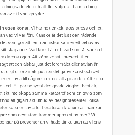
 inredningsarkitekt och allt fler väljer att ha inredning
n av sitt vanliga yrke.
in egen konst.
Vi har helt enkelt, trots stress och ett
 än vad vi var förr. Kanske är det just den rådande
let som gör att fler människor känner ett behov av
och sitt skapande. Vad konst är och vad som är vackert
betraktarens ögon. Att köpa konst i present till en
agt att den älskar just det föremålet eller tavlan är
a otroligt olika smak just när det gäller konst och det
r en tavla till någon som inte alls gillar den. Att köpa
e kort. Ett par schysst designade vinglas, bestick,
aktiskt inte skapa samma katastrof som en tavla som
inns ett gigantiskt utbud av designpresenter i olika
arför köpa en tavla för flera tusen kronor när man kan
ligare som dessutom kommer uppskattas mer? Vi
engar på presenter än vi hade tänkt, utan att vi ens