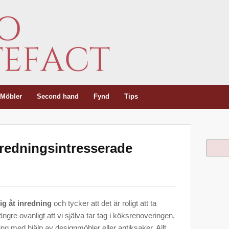
Möbler
Second hand
Fynd
Tips
inredningsintresserade
Sök
sig åt inredning
och tycker att det är roligt att ta
ängre ovanligt att vi själva tar tag i köksrenoveringen,
ng med hjälp av designmöbler eller antiksaker. Allt