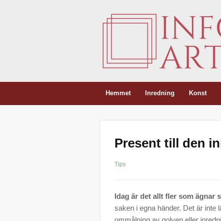
Hemmet
Inredning
Konst
Present till den 
Tips
Idag är det allt fler som ägnar 
saken i egna händer. Det är inte l
ommålning av golven eller inredni